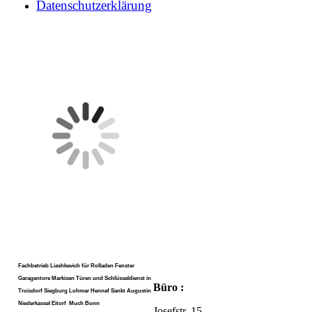
Datenschutzerklärung
Fachbetrieb Liashkevich für Rolladen Fenster
Garagentore Markisen Türen und Schlüsseldienst in
Büro :
Troisdorf Siegburg Lohmar Hennef Sankt Augustin
Niederkassel Eitorf Much Bonn
Josefstr. 15