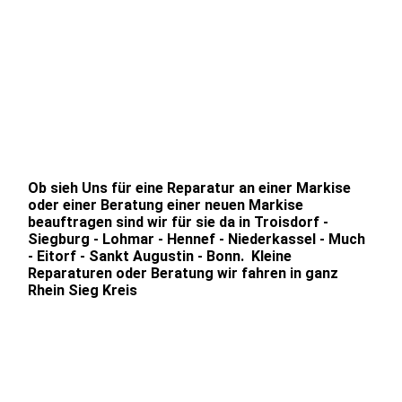
Augustin Eitorf Niederkassel Bonn Rhein Sieg Kreis
Markisen Troisdorf Siegburg Lohmar Hennef Sankt
Augustin Niederkassel
Markise rausgefahren Troisdorf Siegburg Lohmar Hennef
Sankt Augustin Eitorf Niederkassel Bonn Rhein Sieg Kreis
Markise fertig montiert in Troisdorf Siegburg Lohmar
Hennef Sankt Augustin Eitorf Niederkassel Bonn Rhein
Sieg Kreis
Ob sieh Uns für eine Reparatur an einer Markise
oder einer Beratung einer neuen Markise
beauftragen sind wir für sie da in Troisdorf -
Siegburg - Lohmar - Hennef - Niederkassel - Much
- Eitorf - Sankt Augustin - Bonn. Kleine
Reparaturen oder Beratung wir fahren in ganz
Rhein Sieg Kreis